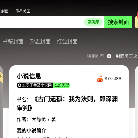
剧封面
墨星美工
搜索封面
案例库
书籍封面
杂志封面
红包封面
情
特别推荐
封面美工火
小说信息
发表于番茄小说网
玄幻类型
《古门遗孤：我为法则，即深渊
书名：
审判》
作者：大缥缈 / 著
我的小说简介