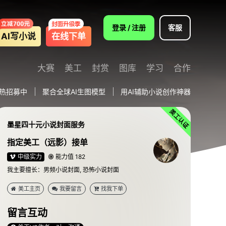
登录 / 注册
客服
AI写小说
在线下单
大赛
美工
封赏
图库
学习
合作
热招募中
聚合全球AI生图模型
用AI辅助小说创作神器
墨星四十元小说封面服务
指定美工（远影）接单
中级实力
能力值 182
我主要擅长：男频小说封面, 恐怖小说封面
美工主页
我要留言
找我下单
留言互动