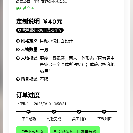
高武热血，平行世界都市成长文。
展开简介
定制说明
￥40元
我希望小说封面是这样的
风格定义
男频小说封面设计
人物数量
一男
人物描述
要废土既视感，两人一体形态（因为男主
是被另一个原体所占据）；体验出极度地
热血！
场景描述
不限
订单进度
下单时间：2025/9/10 10:58:31
下单成功
付款完成
美工制作
下载封面
点击下载封面
封面很满意！打赏辛苦费