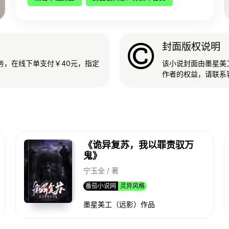
封面版权说明
务，在线下单支付￥40元，指定
该小说封面由墨星美
作者的权益，请联系
《诡异复苏，我以罪责驭万
鬼》
宁玉全 / 著
番茄小说网
灵异风格
墨星美工（远影）作品