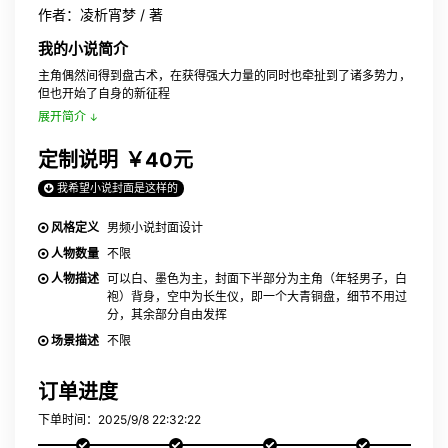
作者：凌析宵梦 / 著
我的小说简介
主角偶然间得到盘古术，在获得强大力量的同时也牵扯到了诸多势力，
但也开始了自身的新征程
展开简介
定制说明
￥40元
我希望小说封面是这样的
风格定义
男频小说封面设计
人物数量
不限
人物描述
可以白、墨色为主，封面下半部分为主角（年轻男子，白
袍）背身，空中为长生仪，即一个大青铜盘，细节不用过
分，其余部分自由发挥
场景描述
不限
订单进度
下单时间：2025/9/8 22:32:22