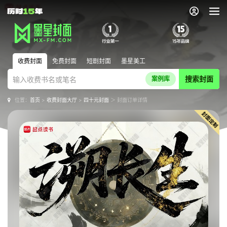
收费封面
免费封面
短剧封面
墨星美工
搜索封面
案例库
位置：
首页
>
收费封面大厅
>
四十元封面
＞ 封面订单详情