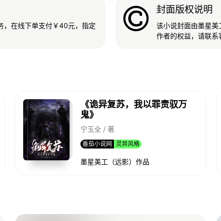
封面版权说明
务，在线下单支付￥40元，指定
该小说封面由墨星美
作者的权益，请联系
《诡异复苏，我以罪责驭万
鬼》
宁玉全 / 著
番茄小说网
灵异风格
墨星美工（远影）作品