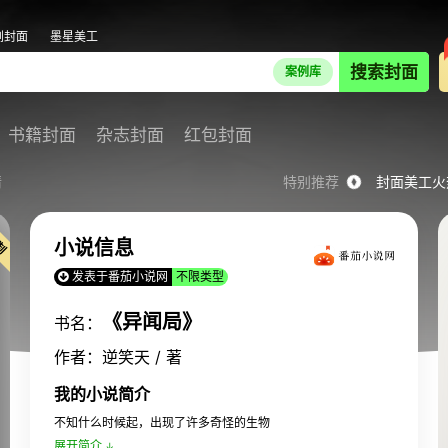
剧封面
墨星美工
搜索封面
案例库
书籍封面
杂志封面
红包封面
情
特别推荐
封面美工火
小说信息
发表于番茄小说网
不限类型
《异闻局》
书名：
作者：逆笑天 / 著
我的小说简介
不知什么时候起，出现了许多奇怪的生物
展开简介