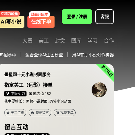
登录 / 注册
客服
AI写小说
在线下单
大赛
美工
封赏
图库
学习
合作
热招募中
聚合全球AI生图模型
用AI辅助小说创作神器
墨星四十元小说封面服务
指定美工（远影）接单
中级实力
能力值 182
我主要擅长：男频小说封面, 恐怖小说封面
美工主页
我要留言
找我下单
留言互动