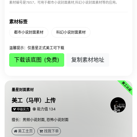
素材编号是7857，可用于都市小说封面素材,科幻小说封面素材等的应用。
素材标签
都市小说封面素材
科幻小说封面素材
温馨提示：仅墨星正式美工可下载
下载该底图
(免费)
复制素材地址
墨星封面素材
美工（马甲）上传
能力值 134
中级实力
该美工上传了
小说封面素材图 素材ID:10793
该美工上传了
小说封面素材图 素材ID:8554
擅长：男频小说封面, 恐怖小说封面
该美工上传了
小说封面素材图 素材ID:8543
美工主页
找我下单