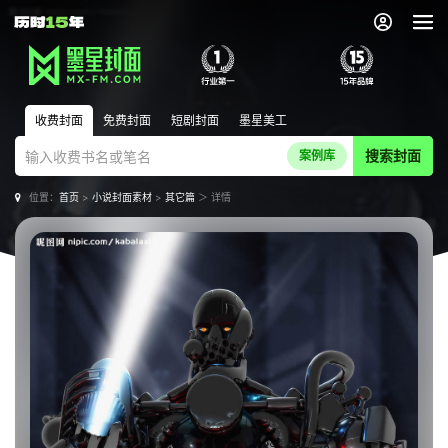
收费封面
免费封面
短剧封面
墨星美工
搜索封面
案例库
位置：
首页
>
小说封面素材
>
其它篇
＞ 详情