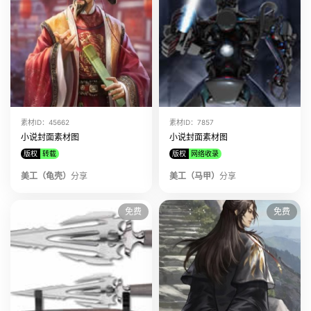
素材ID：45662
素材ID：7857
小说封面素材图
小说封面素材图
版权
转载
版权
网络收录
美工（龟壳）
分享
美工（马甲）
分享
免费
免费