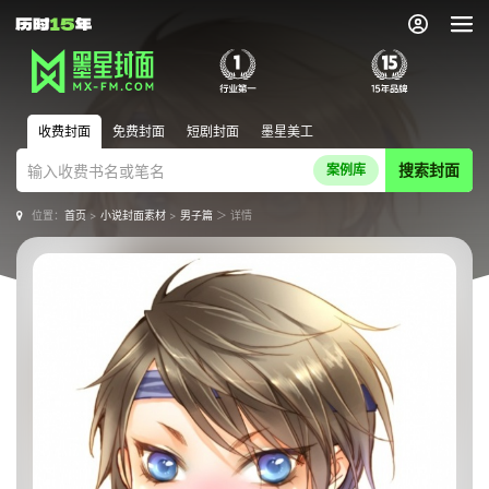
收费封面
免费封面
短剧封面
墨星美工
搜索封面
案例库
位置：
首页
>
小说封面素材
>
男子篇
＞ 详情