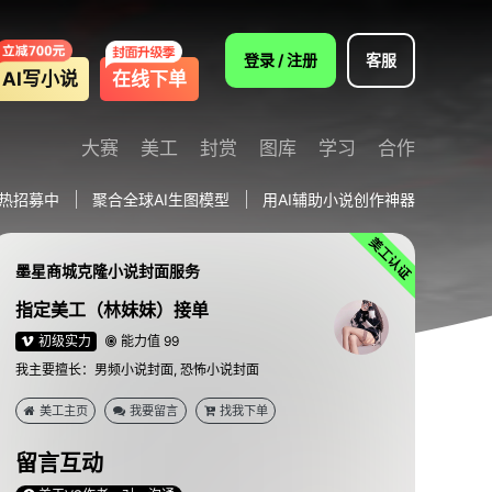
登录 / 注册
客服
AI写小说
在线下单
大赛
美工
封赏
图库
学习
合作
热招募中
聚合全球AI生图模型
用AI辅助小说创作神器
墨星商城克隆小说封面服务
指定美工（林妹妹）接单
初级实力
能力值 99
我主要擅长：男频小说封面, 恐怖小说封面
美工主页
我要留言
找我下单
留言互动