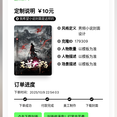
定制说明
￥10元
我希望小说封面是这样的
风格定义
男频小说封面
设计
克隆ID
179309
人物数量
以模板为准
人物描述
以模板为准
场景描述
以模板为准
订单进度
下单时间：2025/10/9 22:54:03
下单成功
付款完成
美工制作
下载封面
点击下载封面
封面很满意！打赏辛苦费