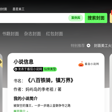
剧封面
墨星美工
搜索封面
案例库
书籍封面
杂志封面
红包封面
特别推荐
封面美工火
小说信息
发表于番茄小说网
仙侠类型
《八百铁骑，镇万界》
书名：
作者：妈屿岛的季老祖 / 著
我的小说简介
被架空的藩王，一步一步踏上皇朝争夺之路
展开简介