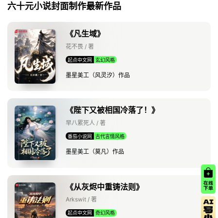
六十元小说封面制作最新作品
《凡生域》
花不畏 / 著
起点中文网
玄幻风格
墨星美工（风灵汐）作品
《陛下又被相国冷落了！》
早八累死人 / 著
番茄小说网
古代言情风格
墨星美工（莫凡）作品
《从灰烬中重铸法则》
Arkswit / 著
起点中文网
奇幻风格