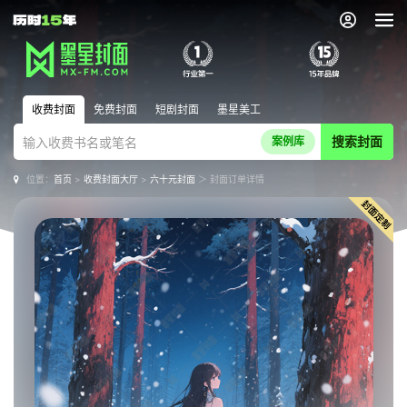
收费封面
免费封面
短剧封面
墨星美工
搜索封面
案例库
位置：
首页
>
收费封面大厅
>
六十元封面
＞ 封面订单详情