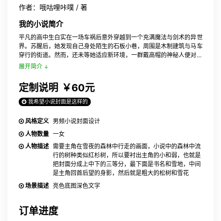
作者：哦咕哩咔噗 / 著
我的小说简介
平凡的高中生白实在一场车祸后意外穿越到一个充满魔法与剑术的异世
界。苏醒后，她发现自己身处陌生的石板小巷，周围是木制建筑与马车
穿行的街道。然而，还未等她适应新环境，一群戴高帽的神秘人便对她
展开追杀。受伤被捕后，白实被关进地牢，面临绞刑的命运。就在绝望
展开简介
之际，一个自称“瘦蛇”的神秘人通过魔法与她联系，救她逃出地牢，并
告诉她一个惊人的真相：她是异世界最后一位“眷族”，体内寄宿着真龙
定制说明
￥60元
伊芬狄洛克的力量碎片。瘦蛇希望她能集结其他眷族，复活伊芬狄洛
克，向迫害真龙的卢西亚王族复仇。作为交换，白实将获得重返原世界
我希望小说封面是这样的
的机会。
风格定义
男频小说封面设计
人物数量
一女
人物描述
需要主角在雪夜的森林中行走的画面，小说中的森林中流
行的树种类似红杉树，所以要衬出主角的小和弱，也就是
把封面分成上中下的三等分，最下面是书名和雪地，中间
是主角回首后望的身影，然后就是粗大的松树和雪花
场景描述
亮色底图深色文字
订单进度