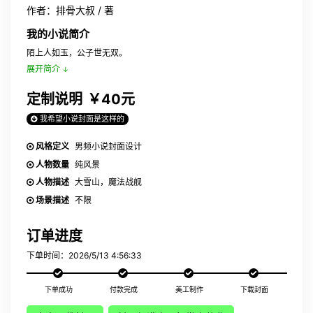
作者：排骨大叔 / 著
我的小说简介
陌上人如玉，公子世无双。
展开简介
定制说明
￥40元
我希望小说封面是这样的
风格定义
男频小说封面设计
人物数量
纯风景
人物描述
大雪山，魔法战舰
场景描述
不限
订单进度
下单时间：2026/5/13 4:56:33
下单成功
付款完成
美工制作
下载封面