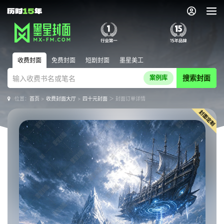
收费封面
免费封面
短剧封面
墨星美工
搜索封面
案例库
位置：
首页
>
收费封面大厅
>
四十元封面
＞ 封面订单详情