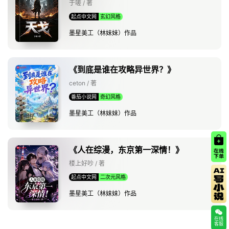
于嗟 / 著
起点中文网
玄幻风格
墨星美工（林妹妹）作品
《到底是谁在攻略异世界？》
ceton / 著
番茄小说网
奇幻风格
墨星美工（林妹妹）作品
《人在综漫，东京第一深情！》
楼上好吵 / 著
起点中文网
二次元风格
墨星美工（林妹妹）作品
在线
客服