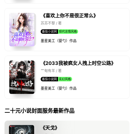
《喜欢上你不是很正常么》
苏苏不黎 / 著
番茄小说网
现代言情风格
墨星美工（婴勺）作品
《2033我被疯女人拽上时空公路》
艹甸有羊 / 著
番茄小说网
玄幻风格
墨星美工（婴勺）作品
二十元小说封面服务最新作品
《天戈》