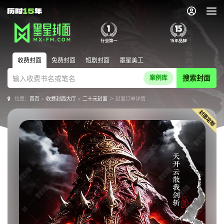
收费封面
免费封面
短剧封面
墨星美工
搜索封面
案例库
位置：
首页
>
收费封面大厅
>
二十元封面
＞ 封面订单详情