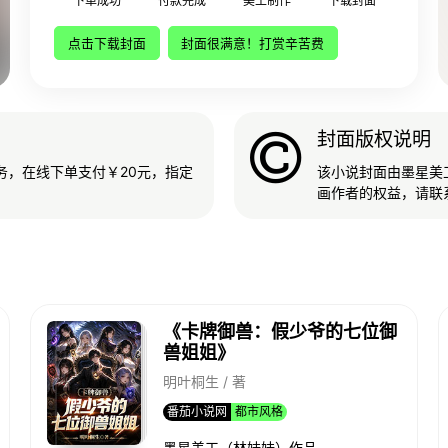
下单成功
付款完成
美工制作
下载封面
点击下载封面
封面很满意！打赏辛苦费
封面版权说明
务，在线下单支付￥20元，指定
该小说封面由墨星美
画作者的权益，请联
《卡牌御兽：假少爷的七位御
兽姐姐》
明叶桐生 / 著
番茄小说网
都市风格
墨星美工（林妹妹）作品