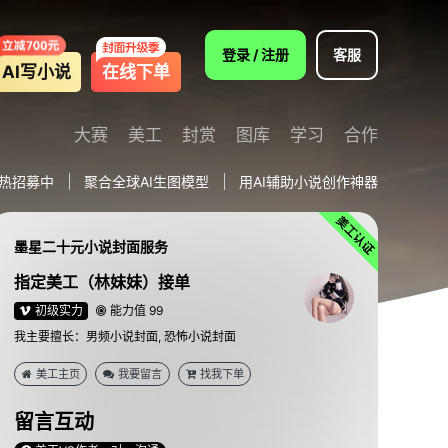
登录 / 注册
客服
AI写小说
在线下单
大赛
美工
封赏
图库
学习
合作
热招募中
聚合全球AI生图模型
用AI辅助小说创作神器
墨星二十元小说封面服务
指定美工（林妹妹）接单
初级实力
能力值 99
我主要擅长：男频小说封面, 恐怖小说封面
美工主页
我要留言
找我下单
留言互动