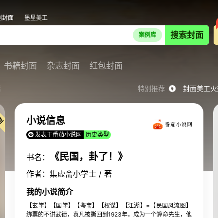
剧封面
墨星美工
搜索封面
案例库
书籍封面
杂志封面
红包封面
情
特别推荐
封面美工火
小说信息
发表于番茄小说网
历史类型
《民国，卦了！》
书名：
作者：集虚斋小学士 / 著
我的小说简介
【玄学】【国学】【鉴宝】【权谋】【江湖】=【民国风流图】
绑票的不讲武德，袁凡被撕回到1923年，成为一个算命先生，他