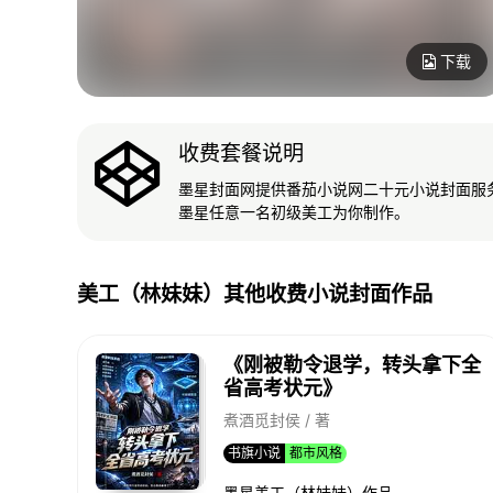
下载
收费套餐说明
墨星封面网提供番茄小说网二十元小说封面服
墨星任意一名初级美工为你制作。
美工（林妹妹）其他收费小说封面作品
《刚被勒令退学，转头拿下全
省高考状元》
煮酒觅封侯 / 著
书旗小说
都市风格
墨星美工（林妹妹）作品