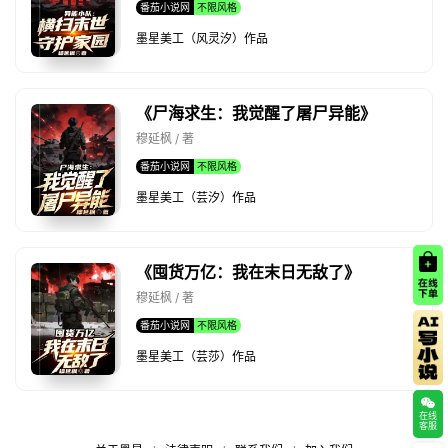
番茄小说网
不限风格
墨星美工（风灵汐）作品
《尸海求生：我觉醒了屠尸异能》
穆延枫 / 著
番茄小说网
不限风格
墨星美工（芸汐）作品
《囤货万亿：我在末日无敌了》
穆延枫 / 著
番茄小说网
不限风格
墨星美工（芸莎）作品
在线
客服