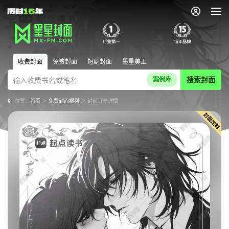
收费封面
免费封面
短剧封面
墨星美工
搜索封面
案例库
位置：
首页
＞
免费封面福利
＞ 封面订单详情