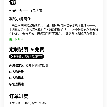
记》
作者：九十九夜见 / 著
我的小说简介
「当全网嘲笑她是最废豪门千金，她却用懒人哲学杀疯了直播间——」
手滑连麦竟闪婚顶流总裁？全网瘫痪的修罗场里，苏小懒顶着鸡窝头瘫
在沙发："亲亲老公，麻烦帮我递下薯片。"温柔系总裁顾承舟俯身低
笑："叫声哥哥，命都给你。"全网嗑疯时，唯有苏小懒看穿了他眼底的
展开简介
狩猎欲：这场顶级猎杀局，谁先动心谁认输。从被渣男前夫全网羞辱的
摆烂废物，到直播拆穿海王鱼塘的致命玫瑰，她用懒人法则撕碎都市丛
定制说明
￥免费
林潜规则，却不知枕边人早已布下天罗地网——"小懒猫，游戏才刚开
始。"
我希望小说封面是这样的
风格定义
校园小说封面设计
人物数量
人物描述
场景描述
订单进度
下单时间：2025/3/25 7:58:23