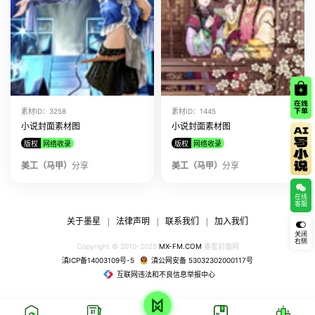
素材ID：3258
素材ID：1445
小说封面素材图
小说封面素材图
版权
网络收录
版权
网络收录
美工（马甲）
分享
美工（马甲）
分享
在线
客服
关于墨星
法律声明
联系我们
加入我们
|
|
|
关闭
右侧
Copyright © 2010-2025
MX-FM.COM
墨星封面网
滇ICP备14003109号-5
滇公网安备 53032302000117号
互联网违法和不良信息举报中心