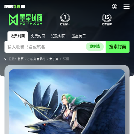
收费封面
免费封面
短剧封面
墨星美工
搜索封面
案例库
位置：
首页
>
小说封面素材
>
女子篇
＞ 详情