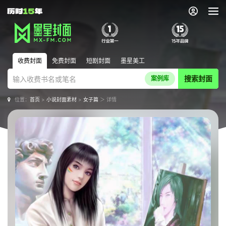
收费封面
免费封面
短剧封面
墨星美工
搜索封面
案例库
位置：
首页
>
小说封面素材
>
女子篇
＞ 详情