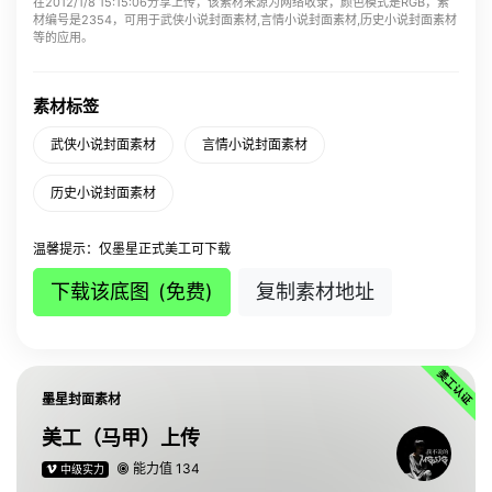
在2012/1/8 15:15:06分享上传，该素材来源为网络收录，颜色模式是RGB，素
材编号是2354，可用于武侠小说封面素材,言情小说封面素材,历史小说封面素材
等的应用。
素材标签
武侠小说封面素材
言情小说封面素材
历史小说封面素材
温馨提示：仅墨星正式美工可下载
下载该底图
(免费)
复制素材地址
墨星封面素材
美工（马甲）上传
该美工上传了
小说封面素材图 素材ID:45187
能力值 134
中级实力
该美工上传了
小说封面素材图 素材ID:45186