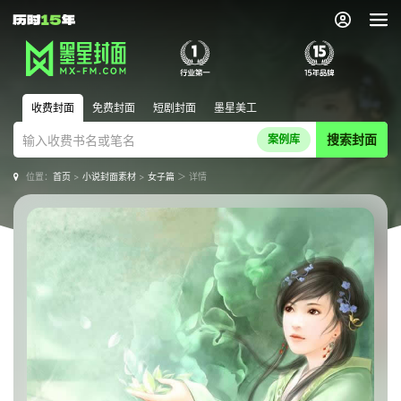
收费封面
免费封面
短剧封面
墨星美工
搜索封面
案例库
位置：
首页
>
小说封面素材
>
女子篇
＞ 详情