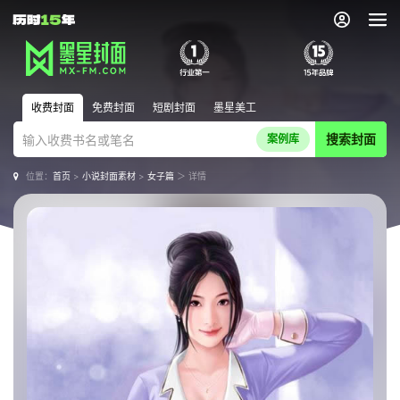
收费封面
免费封面
短剧封面
墨星美工
搜索封面
案例库
位置：
首页
>
小说封面素材
>
女子篇
＞ 详情