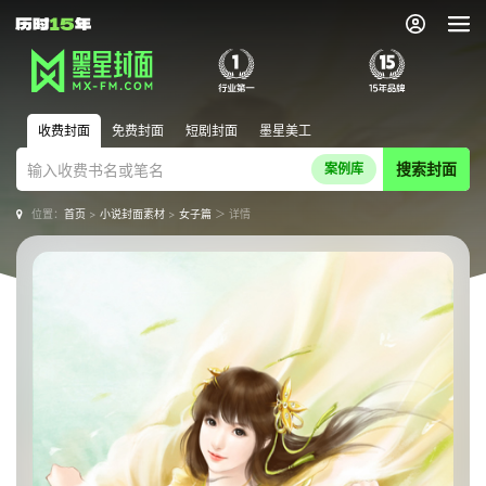
收费封面
免费封面
短剧封面
墨星美工
搜索封面
案例库
位置：
首页
>
小说封面素材
>
女子篇
＞ 详情