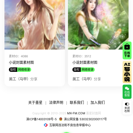
素材ID：4086
素材ID：3512
小说封面素材图
小说封面素材图
版权
网络收录
版权
网络收录
美工（马甲）
分享
美工（马甲）
分享
在线
客服
关于墨星
法律声明
联系我们
加入我们
|
|
|
关闭
右侧
Copyright © 2010-2025
MX-FM.COM
墨星封面网
滇ICP备14003109号-5
滇公网安备 53032302000117号
互联网违法和不良信息举报中心