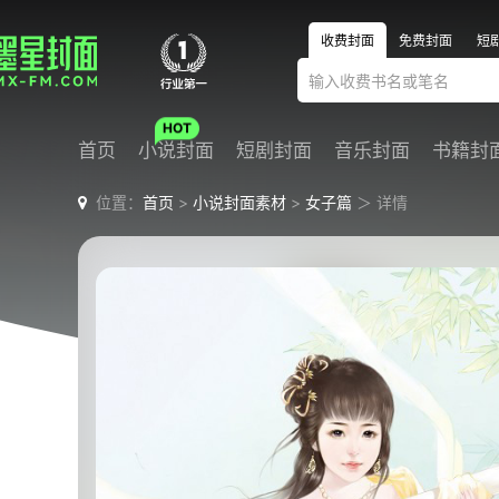
收费封面
免费封面
短
首页
小说封面
短剧封面
音乐封面
书籍封
位置：
首页
>
小说封面素材
>
女子篇
＞ 详情