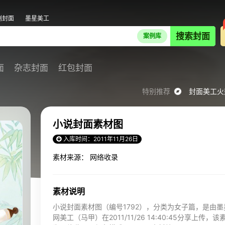
剧封面
墨星美工
搜索封面
案例库
面
杂志封面
红包封面
特别推荐
封面美工火
小说封面素材图
入库时间：2011年11月26日
素材来源： 网络收录
素材说明
小说封面素材图（编号1792），分类为女子篇，是由墨
网美工（马甲）在2011/11/26 14:40:45分享上传，