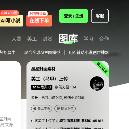
登录 / 注册
客服
AI写小说
在线下单
图库
大赛
美工
封赏
学习
合作
热招募中
聚合全球AI生图模型
用AI辅助小说创作神器
墨星封面素材
美工（马甲）上传
中级实力
能力值 134
擅长：男频小说封面, 恐怖小说封面
该美工上传了
小说封面素材图 素材ID:45187
美工主页
找我下单
该美工上传了
小说封面素材图 素材ID:45186
星封面
该美工上传了
小说封面素材图 素材ID:45185
该素材来源